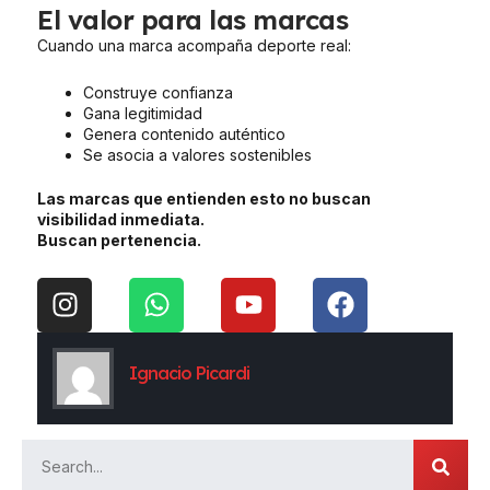
El valor para las marcas
Cuando una marca acompaña deporte real:
Construye confianza
Gana legitimidad
Genera contenido auténtico
Se asocia a valores sostenibles
Las marcas que entienden esto no buscan
visibilidad inmediata.
Buscan pertenencia.
I
W
Y
F
n
h
o
a
s
a
u
c
t
t
t
e
Ignacio Picardi
a
s
u
b
g
a
b
o
r
p
e
o
SEARCH
a
p
k