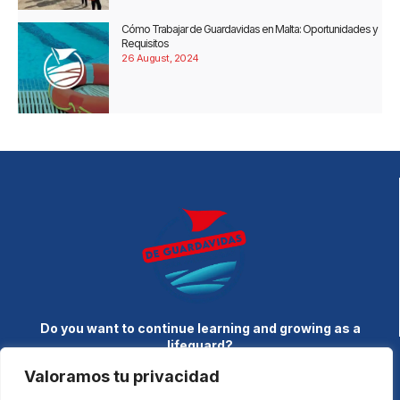
Cómo Trabajar de Guardavidas en Malta: Oportunidades y
Requisitos
26 August, 2024
Do you want to continue learning and growing as a
lifeguard?
Visit our
blog
and discover articles, tips and real-life
Valoramos tu privacidad
experiences that enhance your education and connect you with
the community.