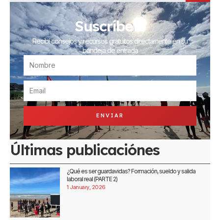
m
Suscríbete
Recibí consejos y recursos gratuitos directamente en su
bandeja de entrada
NOMBRE
EMAIL
ENVIAR
Últimas publicaciónes
¿Qué es ser guardavidas? Formación, sueldo y salida
laboral real (PARTE 2)
1 January, 2026