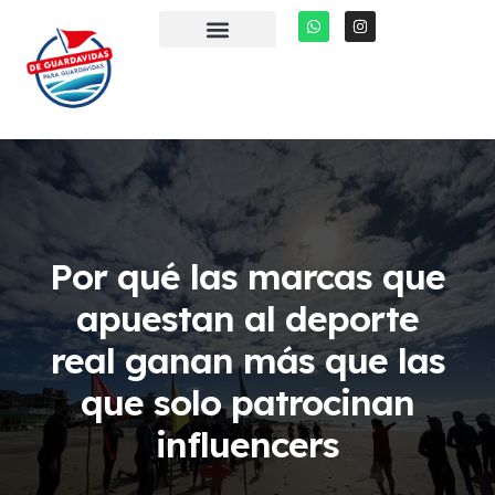
Skip
W
I
to
h
n
a
s
content
t
t
s
a
a
g
p
r
p
a
m
Por qué las marcas que
apuestan al deporte
real ganan más que las
que solo patrocinan
influencers