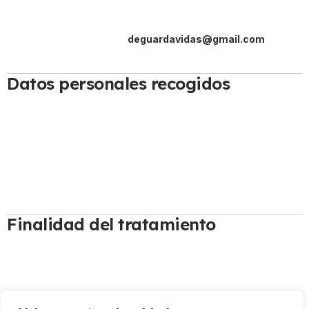
Nombre:
Lifeguard
Dirección: Buenos Aires, Argentina
Correo electrónico:
deguardavidas@gmail.com
Teléfono:
+55 48 9150-4733
Datos personales recogidos
Recogemos únicamente los datos que nos facilitan los usuarios
a través de formularios de contacto, suscripción o solicitudes de
información, tales como:
Nombre y apellidos
Correo electrónico
Teléfono (si es proporcionado)
Finalidad del tratamiento
Los datos se utilizan para:
Atender solicitudes de información o consultas realizadas
por los usuarios.
Enviar comunicaciones relacionadas con los servicios