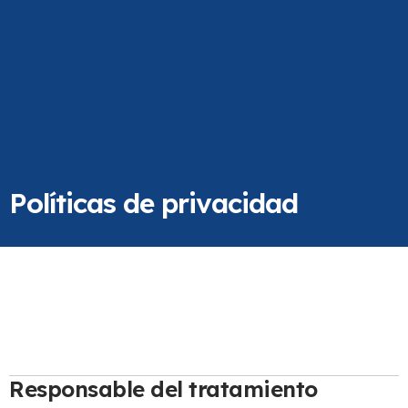
Políticas de privacidad
Política de Privacidad de DeGuardavidas.com
En
DeGuardavidas.com
tratamos los datos personales de
nuestros usuarios de forma responsable y cumpliendo con la
normativa vigente.
Responsable del tratamiento