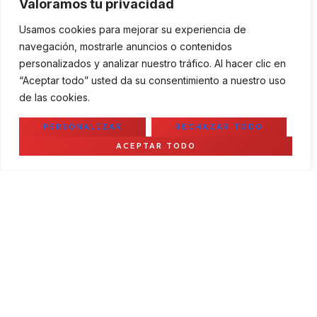
Valoramos tu privacidad
ofrecidos.
Cumplir obligaciones legales.
Usamos cookies para mejorar su experiencia de
navegación, mostrarle anuncios o contenidos
Legitimación
personalizados y analizar nuestro tráfico. Al hacer clic en
“Aceptar todo” usted da su consentimiento a nuestro uso
La base legal para el tratamiento de tus datos es el
de las cookies.
consentimiento del usuario
, otorgado al completar los
formularios de contacto o suscripción.
PERSONALIZAR
RECHAZAR TODO
Destinatarios
ACEPTAR TODO
English
Los datos pueden ser compartidos con proveedores
tecnológicos para la prestación de servicios de analítica o
publicidad (ej. Google Analytics, Google AdSense).
Derechos del usuario
El usuario puede ejercer los derechos de:
Acceso
Rectificación