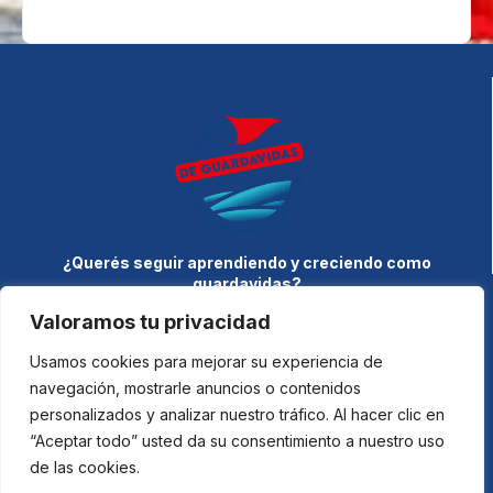
¿Querés seguir aprendiendo y creciendo como
guardavidas?
Visitá nuestro
blog
y descubrí artículos, consejos y experiencias
Valoramos tu privacidad
reales que potencian tu formación y te conectan con la
comunidad.
Usamos cookies para mejorar su experiencia de
navegación, mostrarle anuncios o contenidos
personalizados y analizar nuestro tráfico. Al hacer clic en
Nosotros
Accesibilidad
“Aceptar todo” usted da su consentimiento a nuestro uso
Guias
Aviso legal
de las cookies.