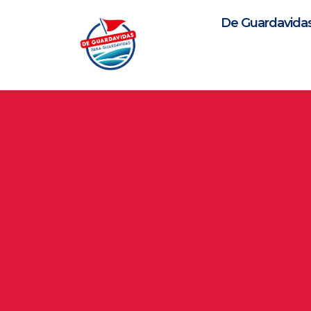
Ir
al
De Guardavida
contenido