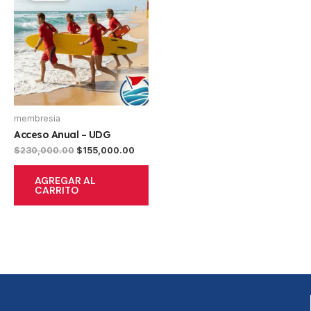
$230,000.00.
$155,000.00.
membresia
Acceso Anual – UDG
$
230,000.00
$
155,000.00
AGREGAR AL
CARRITO